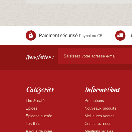
Paiement sécurisé
L
Paypal ou CB
Newsletter :
Catégories
Informations
Thé & café
Promotions
Epices
Nouveaux produits
Epicerie sucrée
Meilleures ventes
Les thés
Contactez-nous
A vous de jouer
Mentions légales