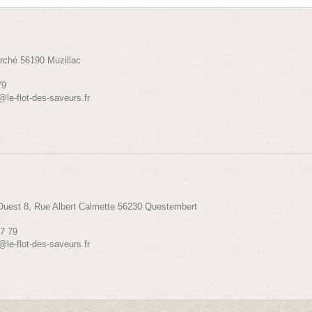
arché
56190
Muzillac
79
@le-flot-des-saveurs.fr
 Ouest
8, Rue Albert Calmette
56230
Questembert
07 79
@le-flot-des-saveurs.fr