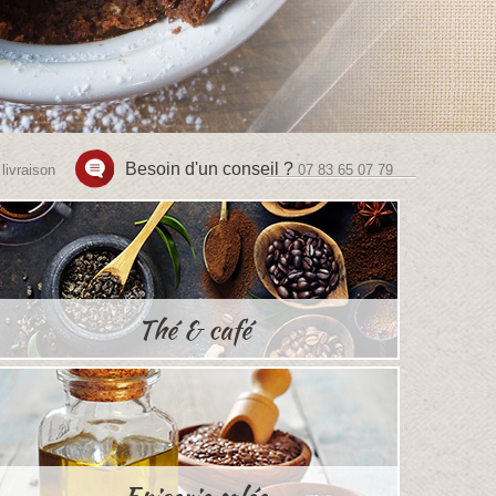
Besoin d'un conseil ?
livraison
07 83 65 07 79
Thé & café