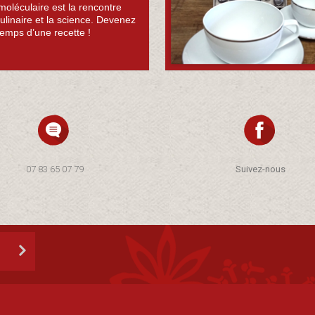
moléculaire est la rencontre
 culinaire et la science. Devenez
temps d’une recette !
07 83 65 07 79
Suivez-nous