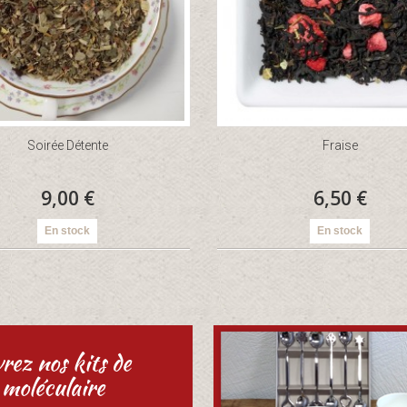
Soirée Détente
Fraise
9,00 €
6,50 €
En stock
En stock
rez nos kits de
 moléculaire