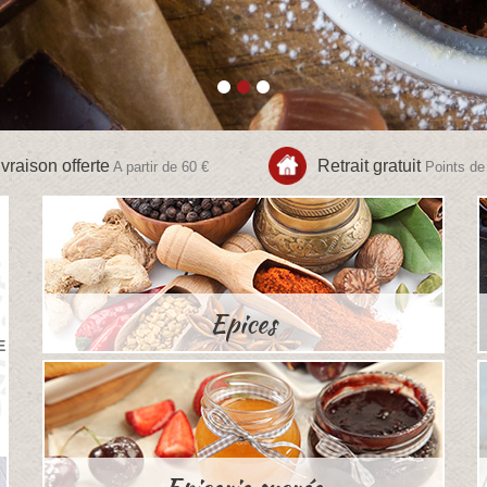
ivraison offerte
Retrait gratuit
A partir de 60 €
Points de 
Epices
E