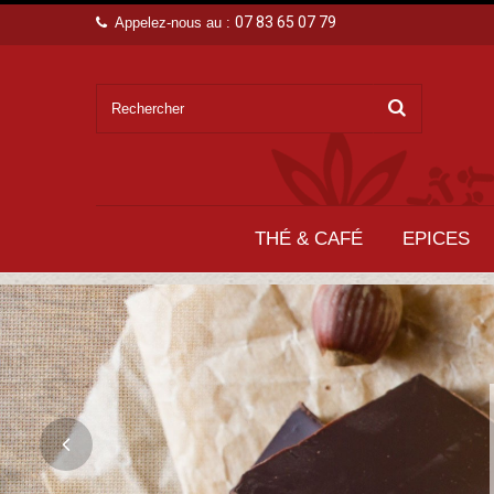
07 83 65 07 79
Appelez-nous au :
THÉ & CAFÉ
EPICES