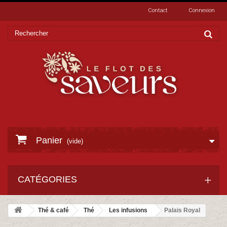
Contact
Connexion
Panier
(vide)
CATÉGORIES
Thé & café
Thé
Les infusions
Palais Royal