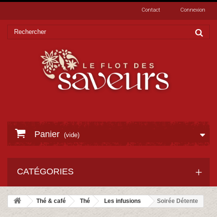
Contact
Connexion
Panier
(vide)
CATÉGORIES
Thé & café
Thé
Les infusions
Soirée Détente